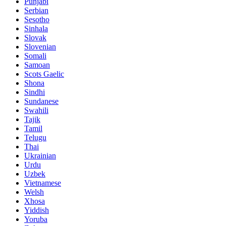
Punjabi
Serbian
Sesotho
Sinhala
Slovak
Slovenian
Somali
Samoan
Scots Gaelic
Shona
Sindhi
Sundanese
Swahili
Tajik
Tamil
Telugu
Thai
Ukrainian
Urdu
Uzbek
Vietnamese
Welsh
Xhosa
Yiddish
Yoruba