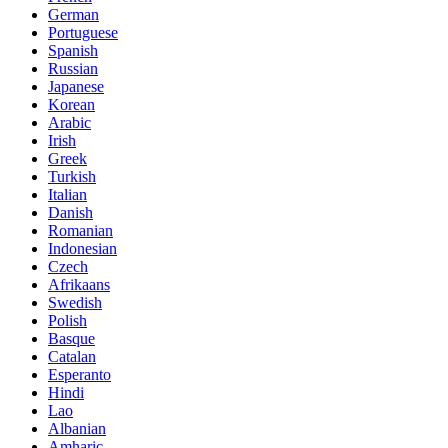
German
Portuguese
Spanish
Russian
Japanese
Korean
Arabic
Irish
Greek
Turkish
Italian
Danish
Romanian
Indonesian
Czech
Afrikaans
Swedish
Polish
Basque
Catalan
Esperanto
Hindi
Lao
Albanian
Amharic