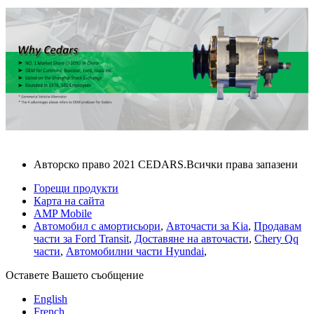
Авторско право 2021 CEDARS.Всички права запазени
Горещи продукти
Карта на сайта
AMP Mobile
Автомобил с амортисьори
,
Авточасти за Kia
,
Продавам
части за Ford Transit
,
Доставяне на авточасти
,
Chery Qq
части
,
Автомобилни части Hyundai
,
Оставете Вашето съобщение
English
French