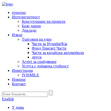
относно
Интелигентност
Консултиране на проекти
Бази данни
Доклади
Извор
Търговия на едро
Части за Hyundai/Kia
Форд Транзит Части
Части за китайски автомобили
други
Агент за снабдяване
Услуга с добавена стойност
Инвестиция
IVISMILE
Новини
Контакт
English
У дома